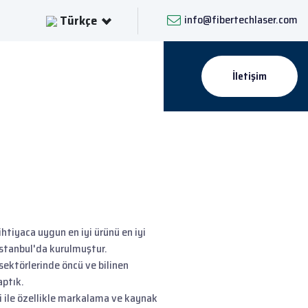
Türkçe
info@fibertechlaser.com
İletişim
htiyaca uygun en iyi ürünü en iyi
 İstanbul'da kurulmuştur.
ektörlerinde öncü ve bilinen
aptık.
ri ile özellikle markalama ve kaynak