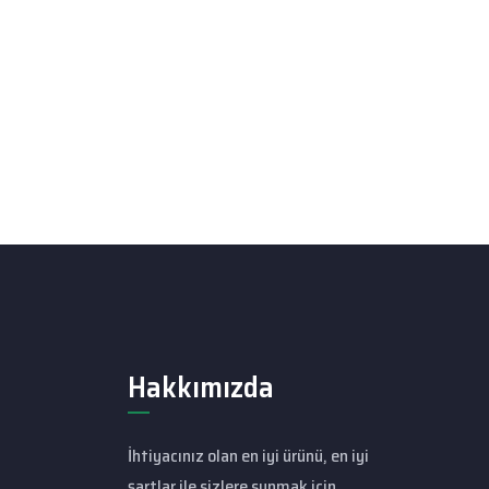
Hakkımızda
İhtiyacınız olan en iyi ürünü, en iyi
şartlar ile sizlere sunmak için