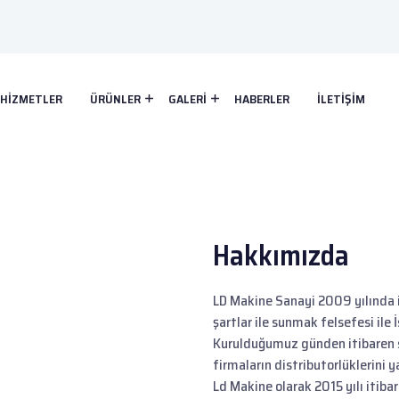
HIZMETLER
ÜRÜNLER
GALERI
HABERLER
İLETIŞIM
Hakkımızda
LD Makine Sanayi 2009 yılında i
şartlar ile sunmak felsefesi ile
Kurulduğumuz günden itibaren s
firmaların distributorlüklerini y
Ld Makine olarak 2015 yılı itiba