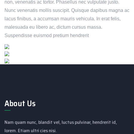
non, venenatis ac tortor. Phasellus nec vulputate justo.
Nunc venenatis mollis suscipit. Quisque dapibus magna ac
lacus finibus, a accumsan mauris vehicula. In erat felis,
malesuada eu libero ac, dictum cursus massa.
Suspendisse euismod pretium hendrerit
About Us
Nam quam nunc, blandit vel, luctus pulvinar, hendrerit id,
lorem. Etiam ultri cies nisi.